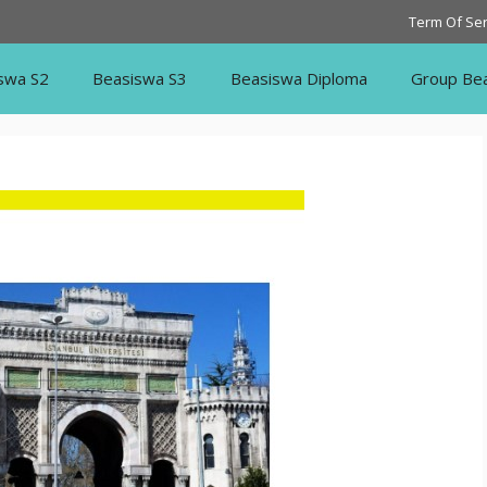
Term Of Ser
swa S2
Beasiswa S3
Beasiswa Diploma
Group Be