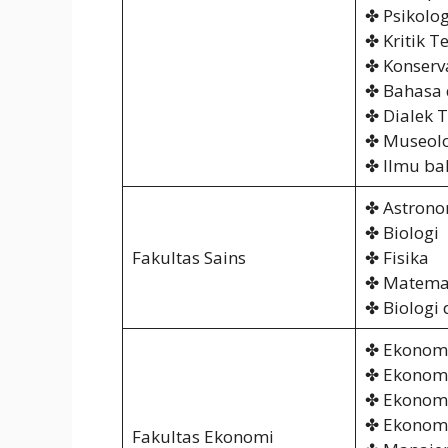
✤ Psikolog
✤ Kritik T
✤ Konserv
✤ Bahasa d
✤ Dialek 
✤ Museolo
✤ Ilmu ba
✤ Astrono
✤ Biologi
Fakultas Sains
✤ Fisika
✤ Matema
✤ Biologi
✤ Ekonomi
✤ Ekonome
✤ Ekonom
✤ Ekonomi
Fakultas Ekonomi