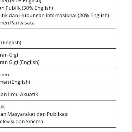
en (30% English)
n Publik (30% English)
itik dan Hubungan Internasional (30% English)
en Pariwisata
(English)
ran Gigi
an Gigi (English)
men
en (English)
dan Ilmu Akuatik
tik
n Masyarakat dan Publikasi
elevisi dan Sinema