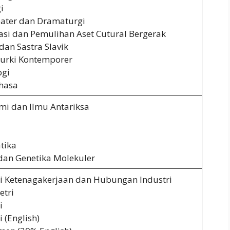
i
eater dan Dramaturgi
asi dan Pemulihan Aset Cutural Bergerak
an Sastra Slavik
Turki Kontemporer
gi
hasa
mi dan Ilmu Antariksa
tika
 dan Genetika Molekuler
 Ketenagakerjaan dan Hubungan Industri
tri
i
 (English)