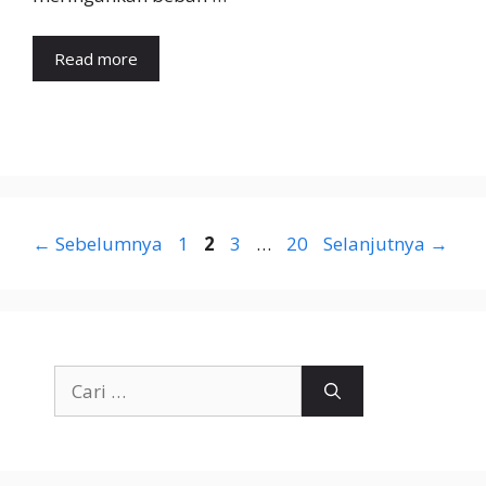
Read more
Halaman
Halaman
Halaman
Halaman
←
Sebelumnya
1
2
3
…
20
Selanjutnya
→
Cari
untuk: