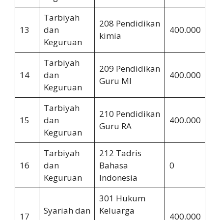
Tarbiyah
208 Pendidikan
13
dan
400.000
2.
kimia
Keguruan
Tarbiyah
209 Pendidikan
14
dan
400.000
2.
Guru MI
Keguruan
Tarbiyah
210 Pendidikan
15
dan
400.000
2.
Guru RA
Keguruan
Tarbiyah
212 Tadris
16
dan
Bahasa
0
0
Keguruan
Indonesia
301 Hukum
Syariah dan
Keluarga
17
400.000
2.