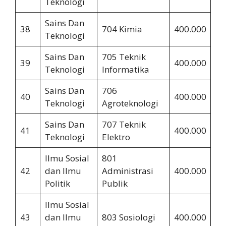
Teknologi
Sains Dan
38
704 Kimia
400.000
2.
Teknologi
Sains Dan
705 Teknik
39
400.000
3.
Teknologi
Informatika
Sains Dan
706
40
400.000
2.
Teknologi
Agroteknologi
Sains Dan
707 Teknik
41
400.000
3.
Teknologi
Elektro
Ilmu Sosial
801
42
dan Ilmu
Administrasi
400.000
2.
Politik
Publik
Ilmu Sosial
43
dan Ilmu
803 Sosiologi
400.000
2.