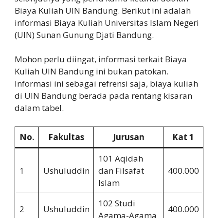
Biaya Kuliah UIN Bandung. Berikut ini adalah
informasi Biaya Kuliah Universitas Islam Negeri
(UIN) Sunan Gunung Djati Bandung.
Mohon perlu diingat, informasi terkait Biaya
Kuliah UIN Bandung ini bukan patokan.
Informasi ini sebagai refrensi saja, biaya kuliah
di UIN Bandung berada pada rentang kisaran
dalam tabel.
No.
Fakultas
Jurusan
Kat 1
101 Aqidah
1
Ushuluddin
dan Filsafat
400.000
2.
Islam
102 Studi
2
Ushuluddin
400.000
2.
Agama-Agama