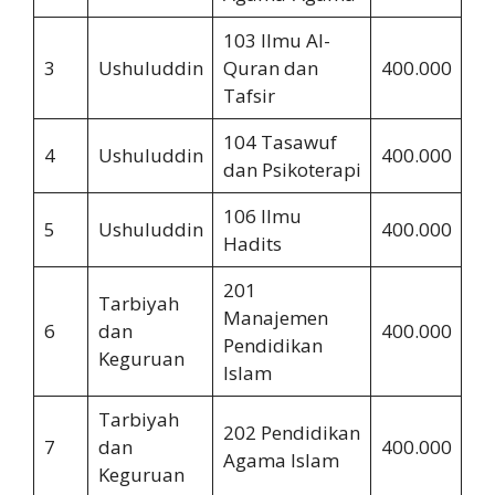
103 Ilmu Al-
3
Ushuluddin
Quran dan
400.000
2.
Tafsir
104 Tasawuf
4
Ushuluddin
400.000
2.
dan Psikoterapi
106 Ilmu
5
Ushuluddin
400.000
2.
Hadits
201
Tarbiyah
Manajemen
6
dan
400.000
2.
Pendidikan
Keguruan
Islam
Tarbiyah
202 Pendidikan
7
dan
400.000
2.
Agama Islam
Keguruan