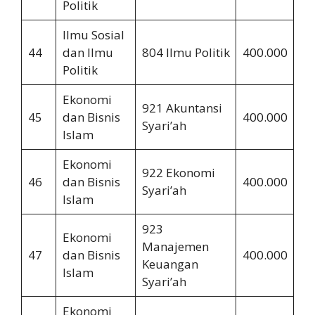
Politik
Ilmu Sosial
44
dan Ilmu
804 Ilmu Politik
400.000
2.
Politik
Ekonomi
921 Akuntansi
45
dan Bisnis
400.000
2.
Syari’ah
Islam
Ekonomi
922 Ekonomi
46
dan Bisnis
400.000
2.
Syari’ah
Islam
923
Ekonomi
Manajemen
47
dan Bisnis
400.000
2.
Keuangan
Islam
Syari’ah
Ekonomi