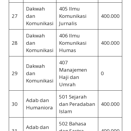
Dakwah
405 Ilmu
27
dan
Komunikasi
400.000
2.
Komunikasi
Jurnalis
Dakwah
406 Ilmu
28
dan
Komunikasi
400.000
2.
Komunikasi
Humas
407
Dakwah
Manajemen
29
dan
0
0
Haji dan
Komunikasi
Umrah
501 Sejarah
Adab dan
30
dan Peradaban
400.000
2.
Humaniora
Islam
502 Bahasa
Adab dan
31
dan Sastra
400.000
2.