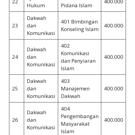
22
400.000
2.
Hukum
Pidana Islam
Dakwah
401 Bimbingan
23
dan
400.000
2.
Konseling Islam
Komunikasi
402
Dakwah
Komunikasi
24
dan
400.000
2.
dan Penyiaran
Komunikasi
Islam
Dakwah
403
25
dan
Manajemen
400.000
2.
Komunikasi
Dakwah
404
Dakwah
Pengembangan
26
dan
400.000
2.
Masyarakat
Komunikasi
Islam