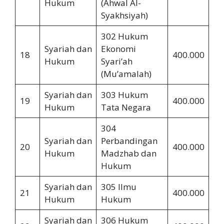
Hukum
(Ahwal Al-
Syakhsiyah)
302 Hukum
Syariah dan
Ekonomi
18
400.000
2.
Hukum
Syari’ah
(Mu’amalah)
Syariah dan
303 Hukum
19
400.000
2.
Hukum
Tata Negara
304
Syariah dan
Perbandingan
20
400.000
2.
Hukum
Madzhab dan
Hukum
Syariah dan
305 Ilmu
21
400.000
2.
Hukum
Hukum
Syariah dan
306 Hukum