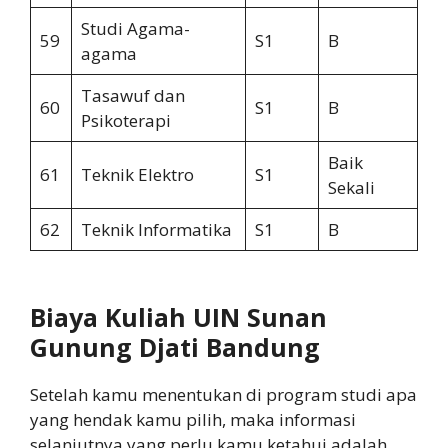
Studi Agama-
59
S1
B
agama
Tasawuf dan
60
S1
B
Psikoterapi
Baik
61
Teknik Elektro
S1
Sekali
62
Teknik Informatika
S1
B
Biaya Kuliah UIN Sunan
Gunung Djati Bandung
Setelah kamu menentukan di program studi apa
yang hendak kamu pilih, maka informasi
selanjutnya yang perlu kamu ketahui adalah