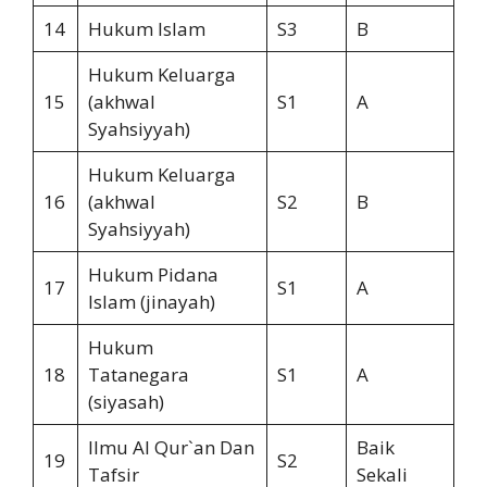
14
Hukum Islam
S3
B
Hukum Keluarga
15
(akhwal
S1
A
Syahsiyyah)
Hukum Keluarga
16
(akhwal
S2
B
Syahsiyyah)
Hukum Pidana
17
S1
A
Islam (jinayah)
Hukum
18
Tatanegara
S1
A
(siyasah)
Ilmu Al Qur`an Dan
Baik
19
S2
Tafsir
Sekali