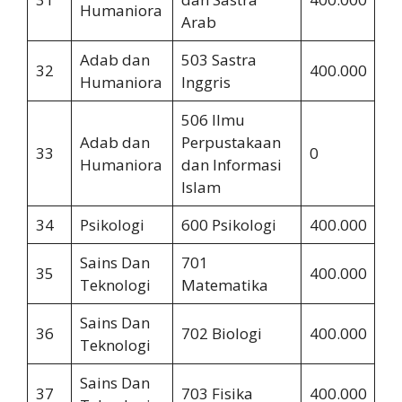
Humaniora
Arab
Adab dan
503 Sastra
32
400.000
2.
Humaniora
Inggris
506 Ilmu
Adab dan
Perpustakaan
33
0
0
Humaniora
dan Informasi
Islam
34
Psikologi
600 Psikologi
400.000
2.
Sains Dan
701
35
400.000
3.
Teknologi
Matematika
Sains Dan
36
702 Biologi
400.000
2.
Teknologi
Sains Dan
37
703 Fisika
400.000
3.