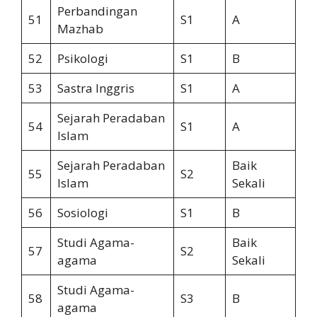
Perbandingan
51
S1
A
Mazhab
52
Psikologi
S1
B
53
Sastra Inggris
S1
A
Sejarah Peradaban
54
S1
A
Islam
Sejarah Peradaban
Baik
55
S2
Islam
Sekali
56
Sosiologi
S1
B
Studi Agama-
Baik
57
S2
agama
Sekali
Studi Agama-
58
S3
B
agama