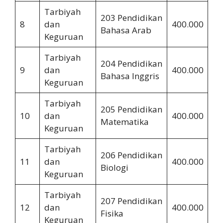
Tarbiyah
203 Pendidikan
8
dan
400.000
2.
Bahasa Arab
Keguruan
Tarbiyah
204 Pendidikan
9
dan
400.000
2.
Bahasa Inggris
Keguruan
Tarbiyah
205 Pendidikan
10
dan
400.000
2.
Matematika
Keguruan
Tarbiyah
206 Pendidikan
11
dan
400.000
2.
Biologi
Keguruan
Tarbiyah
207 Pendidikan
12
dan
400.000
2.
Fisika
Keguruan