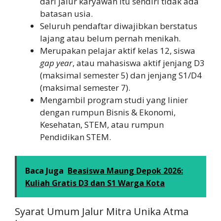
dari jalur karyawan itu sendiri tidak ada
batasan usia.
Seluruh pendaftar diwajibkan berstatus
lajang atau belum pernah menikah.
Merupakan pelajar aktif kelas 12, siswa
gap year
, atau mahasiswa aktif jenjang D3
(maksimal semester 5) dan jenjang S1/D4
(maksimal semester 7).
Mengambil program studi yang linier
dengan rumpun Bisnis & Ekonomi,
Kesehatan, STEM, atau rumpun
Pendidikan STEM.
Baca Juga
Beasiswa Maung Depok 2026:
Kuliah Gratis D3 dan S1 Warga Kota
Syarat Umum Jalur Mitra Unika Atma