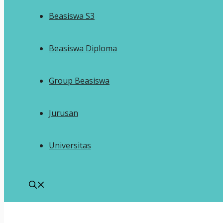
Beasiswa S3
Beasiswa Diploma
Group Beasiswa
Jurusan
Universitas