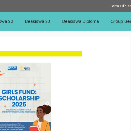
Term Of Ser
swa S2
Beasiswa S3
Beasiswa Diploma
Group Be