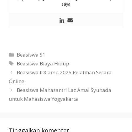
saya
Kategori
Beasiswa S1
Tag
Beasiswa Biaya Hidup
Beasiswa IDCamp 2025 Pelatihan Secara
Online
Beasiswa Mahasantri Laz Amal Syuhada
untuk Mahasiswa Yogyakarta
Tinggalkan komentar