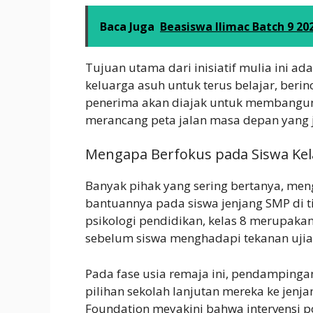
Baca Juga
Beasiswa Ilimac Batch 9 20
Tujuan utama dari inisiatif mulia ini a
keluarga asuh untuk terus belajar, berin
penerima akan diajak untuk membangun 
merancang peta jalan masa depan yang j
Mengapa Berfokus pada Siswa Kel
Banyak pihak yang sering bertanya, me
bantuannya pada siswa jenjang SMP di t
psikologi pendidikan, kelas 8 merupaka
sebelum siswa menghadapi tekanan ujian 
Pada fase usia remaja ini, pendampinga
pilihan sekolah lanjutan mereka ke jenj
Foundation meyakini bahwa intervensi p