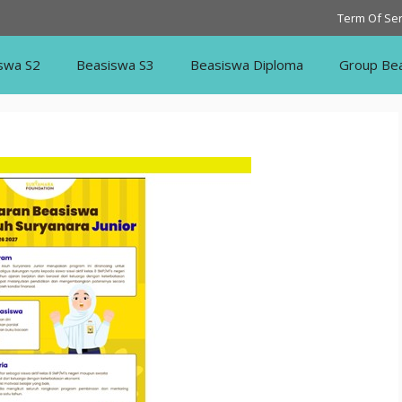
Term Of Ser
swa S2
Beasiswa S3
Beasiswa Diploma
Group Be