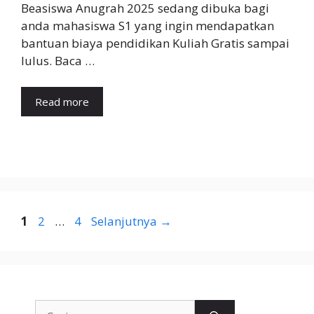
Beasiswa Anugrah 2025 sedang dibuka bagi
anda mahasiswa S1 yang ingin mendapatkan
bantuan biaya pendidikan Kuliah Gratis sampai
lulus. Baca …
Read more
Halaman
Halaman
Halaman
1
2
…
4
Selanjutnya
→
Cari